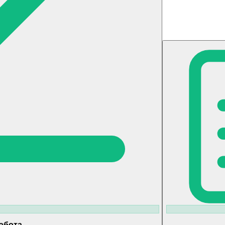
абота