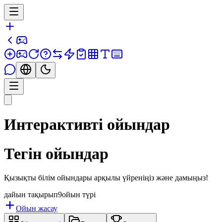
Интерактивті ойындар
Тегін ойындар
Қызықты білім ойындары арқылы үйреніңіз және дамыңыз!
дайын тақырып
9
ойын түрі
Ойын жасау