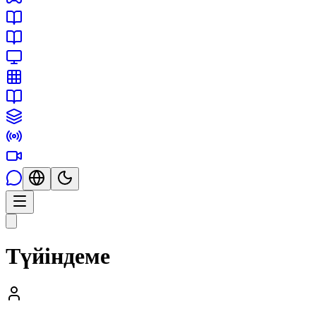
Түйіндеме