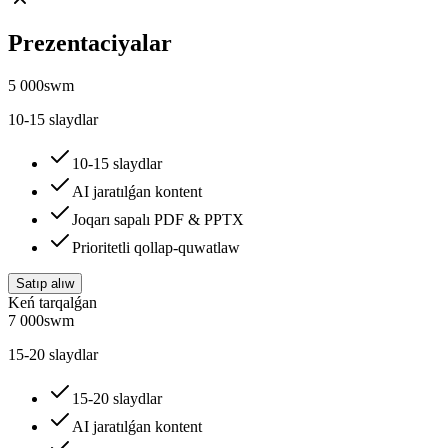
Prezentaciyalar
5 000
swm
10-15 slaydlar
10-15 slaydlar
AI jaratılǵan kontent
Joqarı sapalı PDF & PPTX
Prioritetli qollap-quwatlaw
Satıp alıw
Keń tarqalǵan
7 000
swm
15-20 slaydlar
15-20 slaydlar
AI jaratılǵan kontent