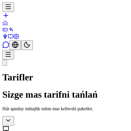
Tarifler
Sizge mas tarifni tańlań
Hár qanday mútajlik ushın mas keliwshi paketler.