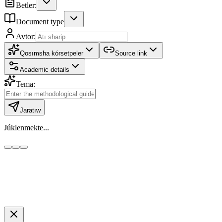
Betler:
Document type
Avtor:
Qosımsha kórsetpeler
Source link
Academic details
Tema:
Jaratıw
Júklenmekte...